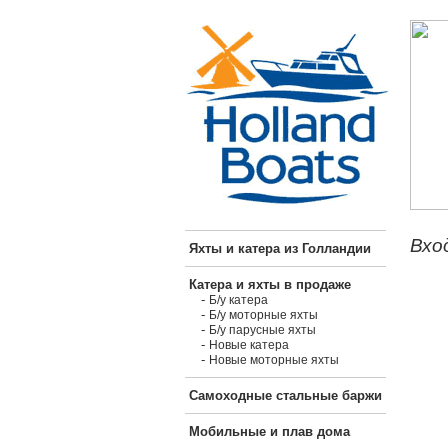
Вхо
Яхты и катера из Голландии
Катера и яхты в продаже
-
Б/у катера
-
Б/у моторные яхты
-
Б/у парусные яхты
-
Новые катера
-
Новые моторные яхты
Самоходные стальные баржи
Мобильные и плав дома