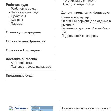
Топливный бак: 400 л
Бак для воды: 400 л
Рабочие суда
-
Рыболовные суда
-
Дополнительная информация
Пассажирские суда
-
Сухогрузы
Стальной траулер.
-
Буксиры
Отличный вариант для отдыха в
-
Паромы
рыбалки.
поможем с доставкой в любую с
РФ.
Схема купли-продажи
Подробности по запросу.
Оставить или Привезти?
Стоянка в Голландии
Доставка в Россию
-
Автоперевозка
-
Транспортировка на пароме
Проданные суда
По вопросам поиска и поставки к