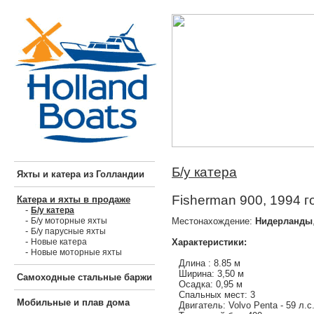
Б/у катера
Яхты и катера из Голландии
Fisherman 900, 1994 г
Катера и яхты в продаже
-
Б/у катера
-
Местонахождение:
Нидерланды
Б/у моторные яхты
-
Б/у парусные яхты
-
Характеристики:
Новые катера
-
Новые моторные яхты
Длина : 8.85 м
Ширина: 3,50 м
Самоходные стальные баржи
Осадка: 0,95 м
Спальных мест: 3
Мобильные и плав дома
Двигатель: Volvo Penta - 59 л.с