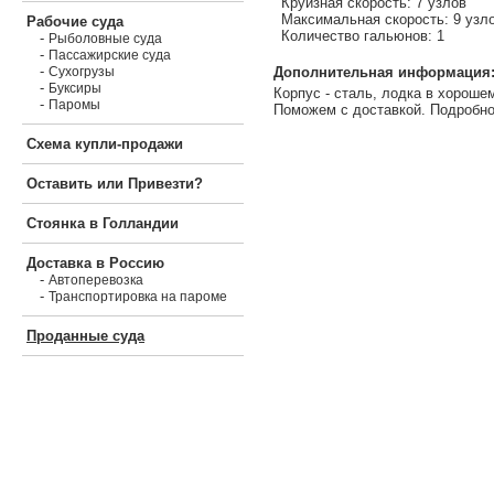
Круизная скорость: 7 узлов
Максимальная скорость: 9 узл
Рабочие суда
Количество гальюнов: 1
-
Рыболовные суда
-
Пассажирские суда
-
Дополнительная информация
Сухогрузы
-
Буксиры
Корпус - сталь, лодка в хороше
-
Паромы
Поможем с доставкой. Подробно
Схема купли-продажи
Оставить или Привезти?
Стоянка в Голландии
Доставка в Россию
-
Автоперевозка
-
Транспортировка на пароме
Проданные суда