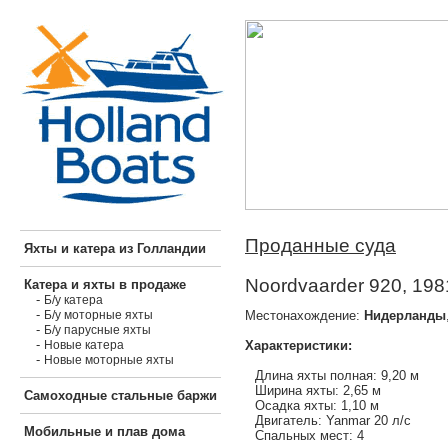
Проданные суда
Яхты и катера из Голландии
Noordvaarder 920, 198
Катера и яхты в продаже
-
Б/у катера
-
Местонахождение:
Нидерланды
Б/у моторные яхты
-
Б/у парусные яхты
-
Характеристики:
Новые катера
-
Новые моторные яхты
Длина яхты полная: 9,20 м
Ширина яхты: 2,65 м
Самоходные стальные баржи
Осадка яхты: 1,10 м
Двигатель: Yanmar 20 л/с
Мобильные и плав дома
Спальных мест: 4