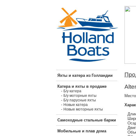
Про
Яхты и катера из Голландии
Alte
Катера и яхты в продаже
-
Б/у катера
-
Место
Б/у моторные яхты
-
Б/у парусные яхты
-
Харак
Новые катера
-
Новые моторные яхты
Длин
Шири
Самоходные стальные баржи
Осад
Двиг
Мобильные и плав дома
Объе