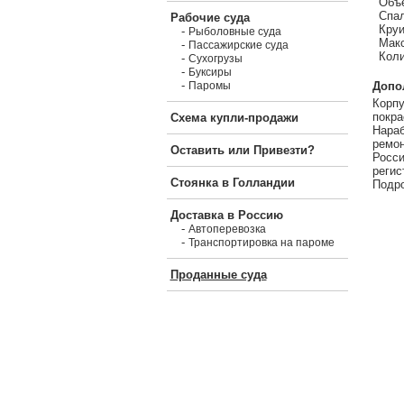
Объе
Спал
Рабочие суда
Круи
-
Рыболовные суда
Макс
-
Пассажирские суда
Коли
-
Сухогрузы
-
Буксиры
-
Допо
Паромы
Корпу
покра
Схема купли-продажи
Нараб
ремон
Оставить или Привезти?
Росси
регис
Стоянка в Голландии
Подро
Доставка в Россию
-
Автоперевозка
-
Транспортировка на пароме
Проданные суда