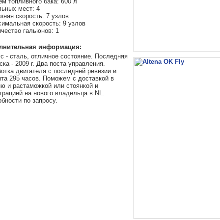
м топливного бака: 600 л
ьных мест: 4
зная скорость: 7 узлов
имальная скорость: 9 узлов
чество гальюнов: 1
лнительная информация:
с - сталь, отличное состояние. Последняя
ска - 2009 г. Два поста управления.
отка двигателя с последней ревизии и
та 295 часов. Поможем с доставкой в
ю и растаможкой или стоянкой и
трацией на нового владельца в NL.
бности по запросу.