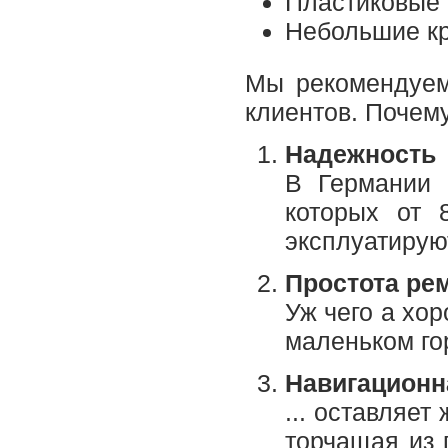
Пластиковые 
Небольшие кр
Мы рекомендуем
клиентов. Почем
Надежность
В Германии 
которых от 
эксплуатирую
Простота ре
Уж чего а хо
маленьком го
Навигационн
... оставляе
торчащая из 