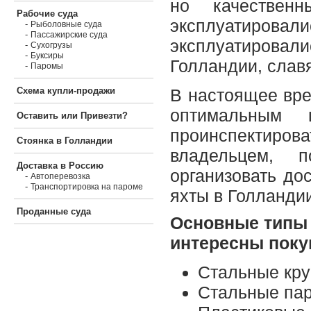
но качествен
Рабочие суда
эксплуатировал
-
Рыболовные суда
-
Пассажирские суда
эксплуатировал
-
Сухогрузы
-
Буксиры
Голландии, слав
-
Паромы
Схема купли-продажи
В настоящее вре
оптимальным
Оставить или Привезти?
проинспектиров
Стоянка в Голландии
владельцем, п
Доставка в Россию
организовать до
-
Автоперевозка
-
Транспортировка на пароме
яхты в Голланди
Проданные суда
Основные типы к
интересны поку
Стальные кру
Стальные па